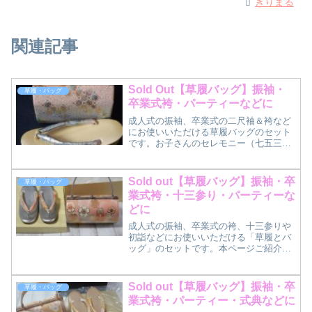
きりまる
関連記事
Sold Out【草履バッグ】振袖・
草履・バッグ
卒業式袴・パーティーなどに
成人式の振袖、卒業式の二尺袖＆袴など
にお使いいただける草履バッグのセット
です。お子さんのセレモニー（七五三や
入学式など）に付き添いのママでもお使
いいただけそうなデザインです。本ペー
ジご紹介の草履バッグセットについて写
Sold out【草履バッグ】振袖・卒
草履・バッグ
真館勤務の友人に譲っても...
業式袴・十三参り・パーティーな
どに
成人式の振袖、卒業式の袴、十三参りや
初詣などにお使いいただける「草履とバ
ッグ」のセットです。本ページご紹介の
草履バッグセットについて貸衣装丸昌さ
んで購入したレンタル落ちのセットで
す。振袖用の草履バッグですが、姪が小
Sold out【草履バッグ】振袖・卒
草履・バッグ
５の時と小６の時の正月（初...
業式袴・パーティー・式典などに