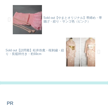
Sold out【やまとオリジナル】帯締め・帯
揚げ・絞り・サンゴ色（ピンク）
Sold out【訪問着】松井佚鴦・桜刺繍・絞
り・長襦袢付き・裄69cm
PR