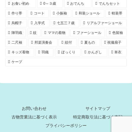
お食い初め
0～３歳
おでんち
でんちセット
作り帯
コート
小振袖
和装ショール
軽装帯
烏帽子
入学式
七五三７歳
リアルファーショール
陣羽織
紋
ママの着物
ファーショール
色留袖
二尺袖
邦楽演奏会
紋付
夏もの
祝儀扇子
キッズ着物
羽織
ぽっくり
かんざし
単衣
ケープ
お問い合わせ
サイトマップ
古物営業法に基づく表示
特定商取引法に基づく表記
プライバシーポリシー