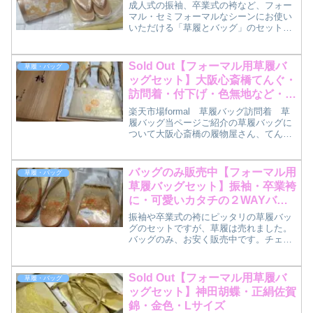
成人式の振袖、卒業式の袴など、フォー
マル・セミフォーマルなシーンにお使い
いただける「草履とバッグ」のセットで
す。 お若いママなら、訪問着や付下げ
に合わせて、お子さんのセレモニー（七
五三や入学式などに付き添い）でもお使
Sold Out【フォーマル用草履バ
草履・バッグ
いいただけそうなデザイン...
ッグセット】大阪心斎橋てんぐ・
訪問着・付下げ・色無地など・正
絹・美品
楽天市場formal 草履バッグ訪問着 草
履バッグ当ページご紹介の草履バッグに
ついて大阪心斎橋の履物屋さん、てんぐ
さんの草履バッグセットです。店舗はす
でに閉店されていますが、老舗で知られ
るお店でした。 良いお品と思います。
バッグのみ販売中【フォーマル用
草履・バッグ
ユーズドですが、あ...
草履バッグセット】振袖・卒業袴
に・可愛いカタチの２WAYバッ
グ
振袖や卒業式の袴にピッタリの草履バッ
グのセットですが、草履は売れました。
バッグのみ、お安く販売中です。チェー
ンありハンドバッグ＆クラッチバッグの
２WAYで使えるタイプです。本ページで
ご紹介の草履バッグについて「手さげ兼
Sold Out【フォーマル用草履バ
草履・バッグ
用型かかえ」と書かれた...
ッグセット】神田胡蝶・正絹佐賀
錦・金色・Lサイズ