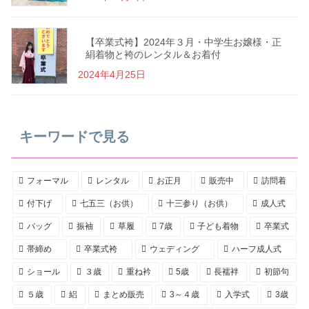
【卒業式袴】2024年３月・中学生お嬢様・正
絹着物と袴のレンタル＆お着付
2024年4月25日
キーワードで見る
フォーマル
レンタル
お正月
販売中
訪問着
付下げ
七五三（お供）
十三参り（お供）
成人式
バッグ
振袖
草履
7歳
子ども着物
卒業式
帯締め
卒業式袴
ウェディング
ハーフ成人式
ショール
３歳
重ね衿
5歳
長襦袢
初節句
５歳
絽
まとめ販売
3～４歳
入学式
3歳