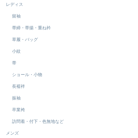
レディス
留袖
帯締・帯揚・重ね衿
草履・バッグ
小紋
帯
ショール・小物
長襦袢
振袖
卒業袴
訪問着・付下・色無地など
メンズ