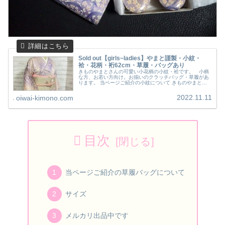
Sold out【girls~ladies】やまと謹製・小紋・
袷・花柄・裄62cm・草履・バッグあり
きものやまとさんの可愛い小花柄の小紋・袷です。 小柄
な方、お若い方向け。お揃いのクラッチバッグ・草履があ
ります。 当ページご紹介の小紋について きものやまとさ
んのタグ付きです。元は知人の持ち物です。 彼女が若い
時に誂えて、大事にしていた一式...
2022.11.11
oiwai-kimono.com
目次
当ページご紹介の草履バッグについて
サイズ
メルカリ出品中です