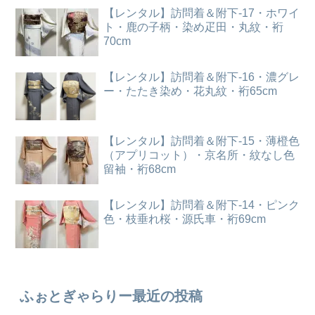
【レンタル】訪問着＆附下-17・ホワイ
ト・鹿の子柄・染め疋田・丸紋・裄
70cm
【レンタル】訪問着＆附下-16・濃グレ
ー・たたき染め・花丸紋・裄65cm
【レンタル】訪問着＆附下-15・薄橙色
（アプリコット）・京名所・紋なし色
留袖・裄68cm
【レンタル】訪問着＆附下-14・ピンク
色・枝垂れ桜・源氏車・裄69cm
ふぉとぎゃらりー最近の投稿