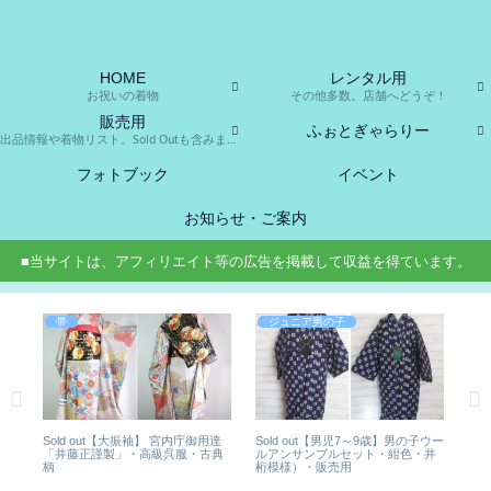
HOME
レンタル用
お祝いの着物
その他多数。店舗へどうぞ！
販売用
ふぉとぎゃらりー
出品情報や着物リスト。Sold Outも含みます。
フォトブック
イベント
お知らせ・ご案内
■当サイトは、アフィリエイト等の広告を掲載して収益を得ています。
帯
ジュニア男の子
はこ
Sold out【大振袖】 宮内庁御用達
Sold out【男児7～9歳】男の子ウー
【
「井藤正謹製」・高級呉服・古典
ルアンサンブルセット・紺色・井
通
柄
桁模様）・販売用