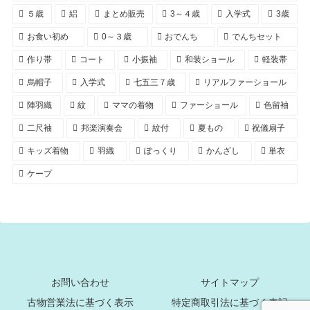
５歳
絽
まとめ販売
3～４歳
入学式
3歳
お食い初め
0～３歳
おでんち
でんちセット
作り帯
コート
小振袖
和装ショール
軽装帯
烏帽子
入学式
七五三７歳
リアルファーショール
陣羽織
紋
ママの着物
ファーショール
色留袖
二尺袖
邦楽演奏会
紋付
夏もの
祝儀扇子
キッズ着物
羽織
ぽっくり
かんざし
単衣
ケープ
お問い合わせ
サイトマップ
古物営業法に基づく表示
特定商取引法に基づく表記