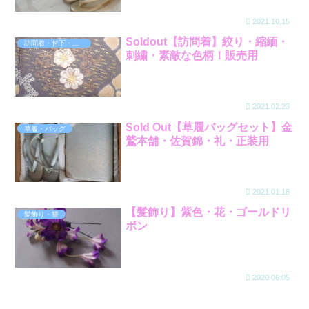
2021.10.15
Soldout【訪問着】絞り・縮緬・
訪問着・付下・色無地など
刺繍・素敵な色柄！販売用
2021.02.23
Sold Out【草履バッグセット】金
草履・バッグ
鷲本舗・佐賀錦・礼・正装用
2021.01.18
【髪飾り】紫色・花・ゴールドリ
髪飾り・簪
ボン
2020.06.05