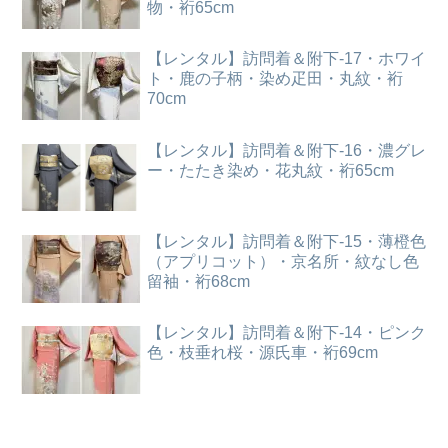
物・裄65cm
【レンタル】訪問着＆附下-17・ホワイ
ト・鹿の子柄・染め疋田・丸紋・裄
70cm
【レンタル】訪問着＆附下-16・濃グレ
ー・たたき染め・花丸紋・裄65cm
【レンタル】訪問着＆附下-15・薄橙色
（アプリコット）・京名所・紋なし色
留袖・裄68cm
【レンタル】訪問着＆附下-14・ピンク
色・枝垂れ桜・源氏車・裄69cm