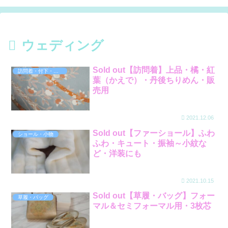
ウェディング
Sold out【訪問着】上品・橘・紅
訪問着・付下・色無地など
葉（かえで）・丹後ちりめん・販
売用
2021.12.06
Sold out【ファーショール】ふわ
ショール・小物
ふわ・キュート・振袖～小紋な
ど・洋装にも
2021.10.15
Sold out【草履・バッグ】フォー
草履・バッグ
マル＆セミフォーマル用・3枚芯