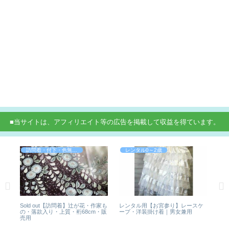
■当サイトは、アフィリエイト等の広告を掲載して収益を得ています。
訪問着・付下・色無地など
レンタル0～2歳
五
Sold out【訪問着】辻が花・作家も
レンタル用【お宮参り】レースケ
【
正
の・落款入り・上質・裄68cm・販
ープ・洋装掛け着｜男女兼用
通
売用