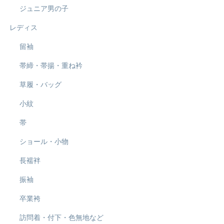
ジュニア男の子
レディス
留袖
帯締・帯揚・重ね衿
草履・バッグ
小紋
帯
ショール・小物
長襦袢
振袖
卒業袴
訪問着・付下・色無地など