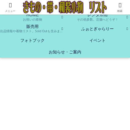
お貸し出し、販売致します。中古ですが、よろしかったらお使いください♪
メニュー
検索
HOME
レンタル用
お祝いの着物
その他多数。店舗へどうぞ！
販売用
ふぉとぎゃらりー
出品情報や着物リスト。Sold Outも含みます。
フォトブック
イベント
お知らせ・ご案内