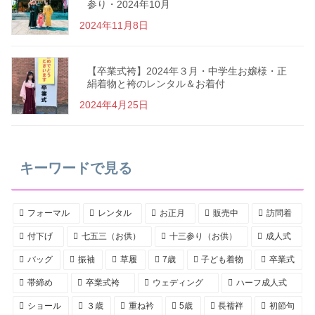
参り・2024年10月
2024年11月8日
【卒業式袴】2024年３月・中学生お嬢様・正
絹着物と袴のレンタル＆お着付
2024年4月25日
キーワードで見る
フォーマル
レンタル
お正月
販売中
訪問着
付下げ
七五三（お供）
十三参り（お供）
成人式
バッグ
振袖
草履
7歳
子ども着物
卒業式
帯締め
卒業式袴
ウェディング
ハーフ成人式
ショール
３歳
重ね衿
5歳
長襦袢
初節句