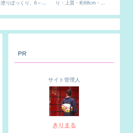
朱塗りぽっくり、6～7
り・上質・裄68cm・販
歳用黒塗りぽっくり
売用
PR
サイト管理人
きりまる