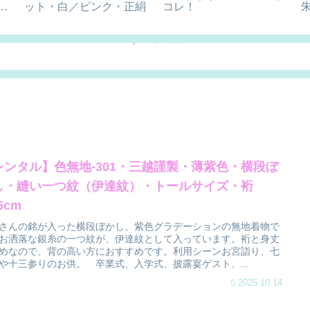
模
ット・白／ピンク・正絹
コレ！
レンタル】色無地-301・三越謹製・薄紫色・横段ぼ
し・縫い一つ紋（伊達紋）・トールサイズ・裄
.5cm
さんの銘が入った横段ぼかし、紫色グラデーションの無地着物で
お洒落な銀糸の一つ紋が、伊達紋として入っています。裄と身丈
めなので、背の高い方におすすめです。利用シーンお宮詣り、七
や十三参りのお供。 卒業式、入学式、披露宴ゲスト、...
2025.10.14