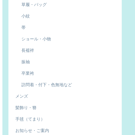
草履・バッグ
小紋
帯
ショール・小物
長襦袢
振袖
卒業袴
訪問着・付下・色無地など
メンズ
髪飾り・簪
手毬（てまり）
お知らせ・ご案内