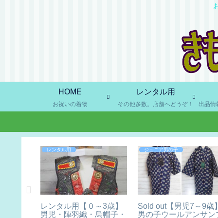
HOME
レンタル用
お祝いの着物
その他多数。店舗へどうぞ！
レンタル用
ジュニア男の子
問着＆附
レンタル用【０～3歳】
Sold out【男児7～9歳
ー・たた
男児・陣羽織・烏帽子・
男の子ウールアンサン