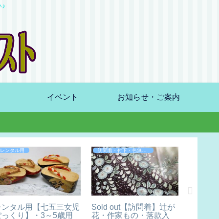
♪
イベント
お知らせ・ご案内
レンタル用
訪問着・付下・色無地など
レンタル用【七五三女児
Sold out【訪問着】辻が
【卒業
ぽっくり】・3～5歳用
花・作家もの・落款入
お見立