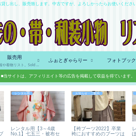
お貸し出し、販売致します。中古ですが、よろしかったらお使いください
販売用
ふぉとぎゃらりー
フォトブック
出品情報や着物リスト。Sold Outも含みます。
■当サイトは、アフィリエイト等の広告を掲載して収益を得ています。
レンタル用
お知らせ・ご案内
】
レンタル用【3～4歳
【袴ブーツ2022】卒業
ブ
No.1】七五三・被布セ
袴におすすめのブーツは