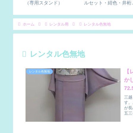
・裄
（専用スタンド）
ルセット・紺色・井桁
様）・販売用
ホーム
レンタル用
レンタル色無地
レンタル色無地
【
レンタル色無地
か
72
三越
す。
が長
五三