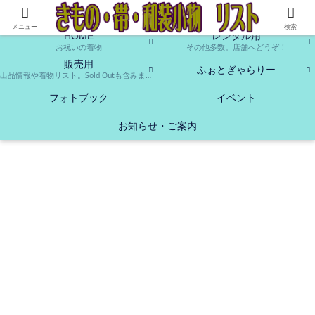
お貸し出し、販売致します。中古ですが、よろしかったらお使いください♪
メニュー
検索
HOME
レンタル用
お祝いの着物
その他多数。店舗へどうぞ！
販売用
ふぉとぎゃらりー
出品情報や着物リスト。Sold Outも含みます。
フォトブック
イベント
お知らせ・ご案内