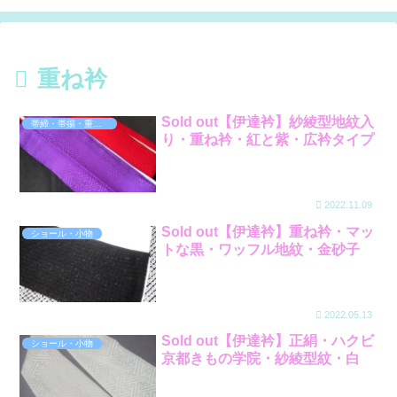
重ね衿
Sold out【伊達衿】紗綾型地紋入
帯締・帯揚・重ね衿
り・重ね衿・紅と紫・広衿タイプ
2022.11.09
Sold out【伊達衿】重ね衿・マッ
ショール・小物
トな黒・ワッフル地紋・金砂子
2022.05.13
Sold out【伊達衿】正絹・ハクビ
ショール・小物
京都きもの学院・紗綾型紋・白