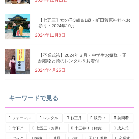
【七五三】女の子3歳＆1歳・町田菅原神社へお
参り・2024年10月
2024年11月8日
【卒業式袴】2024年３月・中学生お嬢様・正
絹着物と袴のレンタル＆お着付
2024年4月25日
キーワードで見る
フォーマル
レンタル
お正月
販売中
訪問着
付下げ
七五三（お供）
十三参り（お供）
成人式
バッグ
振袖
草履
7歳
子ども着物
卒業式