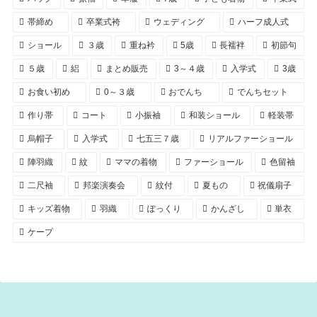
帯締め
卒業式袴
ウェディング
ハーフ成人式
ショール
３歳
重ね衿
5歳
長襦袢
初節句
５歳
絽
まとめ販売
3～４歳
入学式
3歳
お食い初め
0～３歳
おでんち
でんちセット
作り帯
コート
小振袖
和装ショール
軽装帯
烏帽子
入学式
七五三７歳
リアルファーショール
陣羽織
紋
ママの着物
ファーショール
色留袖
二尺袖
邦楽演奏会
紋付
夏もの
祝儀扇子
キッズ着物
羽織
ぽっくり
かんざし
単衣
ケープ