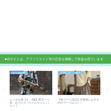
■当サイトは、アフィリエイト等の広告を掲載して収益を得ています。
レンタル用
お知らせ・ご案内
はこ
レンタル用【０～3歳】男児一つ
【袴ブーツ2022】卒業袴におすす
レン
身・おでんち（ちゃんちゃんこ）
めのブーツはコレ！
袴
セット