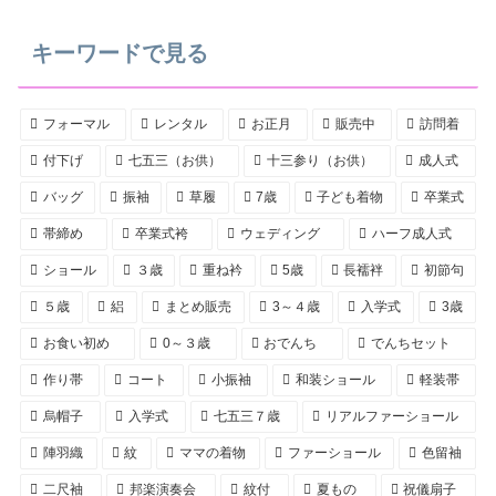
キーワードで見る
フォーマル
レンタル
お正月
販売中
訪問着
付下げ
七五三（お供）
十三参り（お供）
成人式
バッグ
振袖
草履
7歳
子ども着物
卒業式
帯締め
卒業式袴
ウェディング
ハーフ成人式
ショール
３歳
重ね衿
5歳
長襦袢
初節句
５歳
絽
まとめ販売
3～４歳
入学式
3歳
お食い初め
0～３歳
おでんち
でんちセット
作り帯
コート
小振袖
和装ショール
軽装帯
烏帽子
入学式
七五三７歳
リアルファーショール
陣羽織
紋
ママの着物
ファーショール
色留袖
二尺袖
邦楽演奏会
紋付
夏もの
祝儀扇子